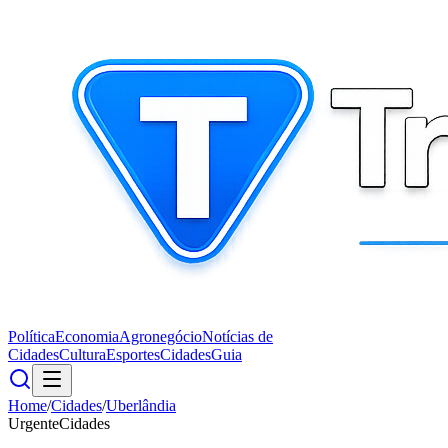
Política
Economia
Agronegócio
Notícias de
Cidades
Cultura
Esportes
Cidades
Guia
Home
/
Cidades
/
Uberlândia
Urgente
Cidades