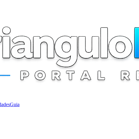
dades
Guia