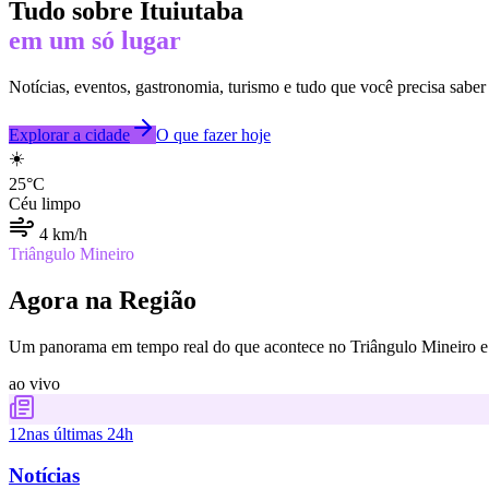
Tudo sobre
Ituiutaba
em um só lugar
Notícias, eventos, gastronomia, turismo e tudo que você precisa saber
Explorar a cidade
O que fazer hoje
☀️
25
°C
Céu limpo
4
km/h
Triângulo Mineiro
Agora na Região
Um panorama em tempo real do que acontece no Triângulo Mineiro e 
ao vivo
12
nas últimas 24h
Notícias