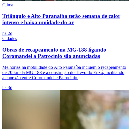
Clima
Triângulo e Alto Paranaíba terão semana de calor
intenso e baixa umidade do ar
há 2d
Cidades
Obras de recapeamento na MG-188 ligando
Coromandel a Patrocínio são anunciadas
Melhorias na mobilidade do Alto Paranaíba incluem o recapeamento
de 70 km da MG-188 e a construção do Trevo do Enxó, facilitando
a conexão entre Coromandel e Patrocínio.
há 3d