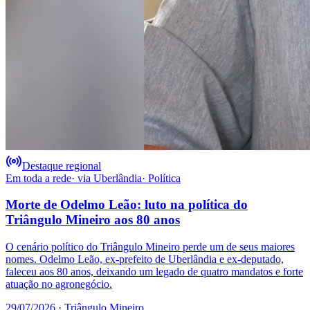
Destaque regional
Em toda a rede
· via
Uberlândia
·
Política
Morte de Odelmo Leão: luto na política do
Triângulo Mineiro aos 80 anos
O cenário político do Triângulo Mineiro perde um de seus maiores
nomes. Odelmo Leão, ex-prefeito de Uberlândia e ex-deputado,
faleceu aos 80 anos, deixando um legado de quatro mandatos e forte
atuação no agronegócio.
29/07/2026
· Triângulo Mineiro