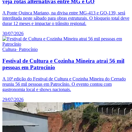
veja rotas alternativas entre MG e GO
A Ponte Quinca Mariano, na divisa entre MG-413 e GO-139, será
interditada neste sábado para obras estruturais. O bloqueio total deve
durar 12 meses e impactar o trânsito regional.
30/07/2026
Cultura
·
Patrocínio
Festival de Cultura e Cozinha Mineira atrai 56 mil
pessoas em Patrocínio
A 10ª edição do Festival de Cultura e Cozinha Mineira do Cerrado
reuniu 56 mil pessoas em Patrocínio. O evento contou com
gastronomia local e shows nacionais.
29/07/2026