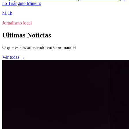
no Triângulo Mineiro
há 1h
Jornalismo local
Últimas Notícias
O que está acontecendo em
Coromandel
Ver todas →