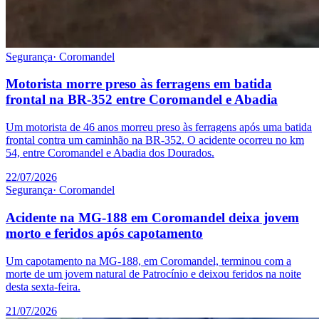
Segurança
·
Coromandel
Motorista morre preso às ferragens em batida
frontal na BR-352 entre Coromandel e Abadia
Um motorista de 46 anos morreu preso às ferragens após uma batida
frontal contra um caminhão na BR-352. O acidente ocorreu no km
54, entre Coromandel e Abadia dos Dourados.
22/07/2026
Segurança
·
Coromandel
Acidente na MG-188 em Coromandel deixa jovem
morto e feridos após capotamento
Um capotamento na MG-188, em Coromandel, terminou com a
morte de um jovem natural de Patrocínio e deixou feridos na noite
desta sexta-feira.
21/07/2026