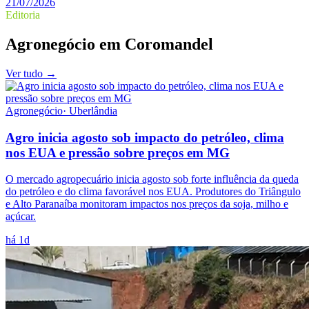
21/07/2026
Editoria
Agronegócio
em
Coromandel
Ver tudo →
Agronegócio
·
Uberlândia
Agro inicia agosto sob impacto do petróleo, clima
nos EUA e pressão sobre preços em MG
O mercado agropecuário inicia agosto sob forte influência da queda
do petróleo e do clima favorável nos EUA. Produtores do Triângulo
e Alto Paranaíba monitoram impactos nos preços da soja, milho e
açúcar.
há 1d