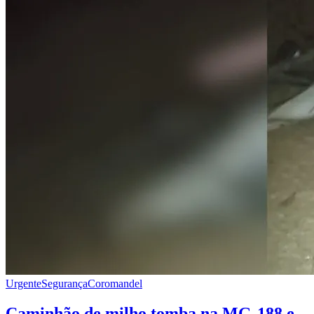
Urgente
Segurança
Coromandel
Caminhão de milho tomba na MG-188 e