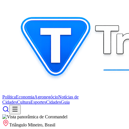
Política
Economia
Agronegócio
Notícias de
Cidades
Cultura
Esportes
Cidades
Guia
Triângulo Mineiro, Brasil