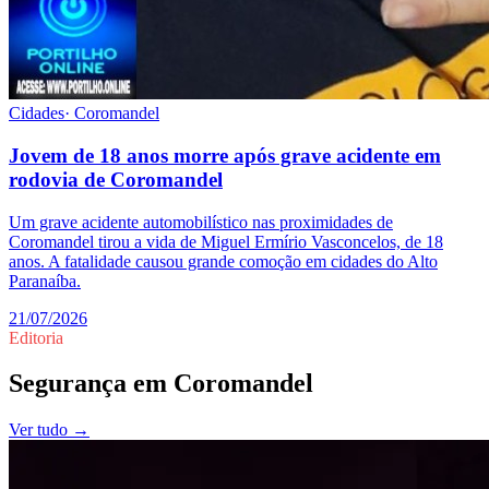
Cidades
·
Coromandel
Jovem de 18 anos morre após grave acidente em
rodovia de Coromandel
Um grave acidente automobilístico nas proximidades de
Coromandel tirou a vida de Miguel Ermírio Vasconcelos, de 18
anos. A fatalidade causou grande comoção em cidades do Alto
Paranaíba.
21/07/2026
Editoria
Segurança
em
Coromandel
Ver tudo →